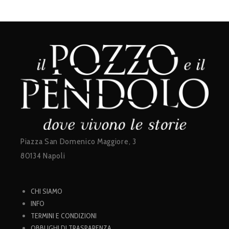
Piazza San Domenico Maggiore, 3
80134 Napoli
CHI SIAMO
INFO
TERMINI E CONDIZIONI
OBBLIGHI DI TRASPARENZA