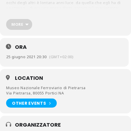
occhi degli altri è lontana anni luce da quella che egli ha di
se stesso. di qui una presa d’atto ancora più inquietante:
egli non è uno, come aveva creduto sino a quel momento,
ma ‘centomila’, nel riflesso delle prospettive degli altri, e
quindi nessuno. La realtà banale e paradossale dell’uomo in
MORE
relazione a sè stesso ed agli altri è il filo rosso di una storia
nella quale ciascuno è costretto a riconoscersi
con:
Paolo Cresta
ORA
25 giugno 2021 20:30
(GMT+02:00)
LOCATION
Museo Nazionale Ferroviario di Pietrarsa
Via Pietrarsa, 80055 Portici NA
OTHER EVENTS
ORGANIZZATORE