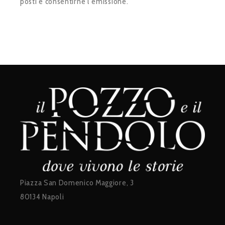
posti e consentirne l’emissione.
Piazza San Domenico Maggiore, 3
80134 Napoli