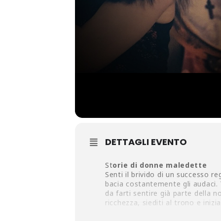
DETTAGLI EVENTO
St
orie di donne maledette
Senti il brivido di un successo 
bacia costantemente gli audaci. 
da farti sentire già parte della 
ricchezza, siediti al trono e ini