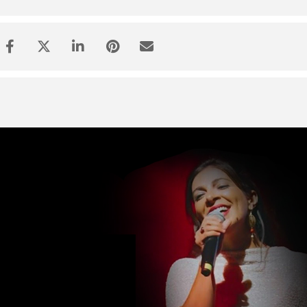
vo per le donne che non hanno avuto voce
orpo, respiro e verità a tutte le “streghe” che hanno insegnat
e, fa paura.
he nasce la luce.