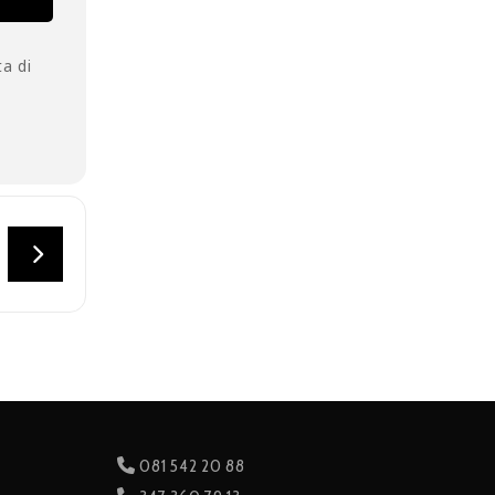
ta di
081 542 20 88