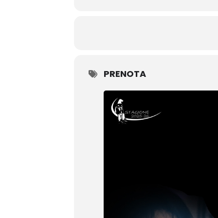
di evocazioni.
Un rito laico, un canto colletti
Questo spettacolo vuole ridare c
mondo che la libertà, quando ard
Eppure è proprio da quel fuoco c
PRENOTA