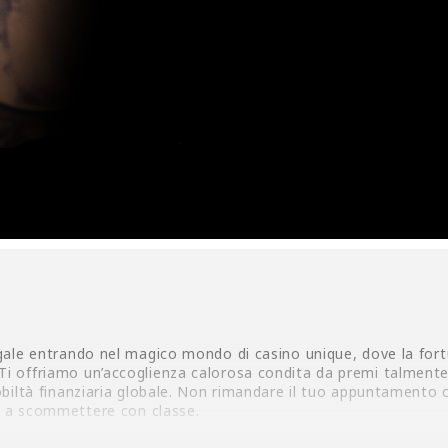
regale entrando nel magico mondo di
casino unique
, dove la for
Ti offriamo un’accoglienza calorosa condita da premi talmente 
nobiltà finanziaria globale. Non rimandare il tuo appuntamento 
zia a scommettere con classe.