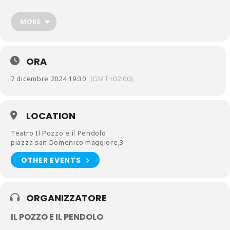
con Marco Palumbo, Andrea De Rosa e la
partecipazione di Michele Costantino.
MORE
disegno luci Amedeo Carpentieri
musiche di Luca Toller
ORA
adattamento e regia di Annamaria Russo
7 dicembre 2024 19:30
(GMT+02:00)
LOCATION
Teatro Il Pozzo e il Pendolo
piazza san Domenico maggiore,3
OTHER EVENTS
ORGANIZZATORE
IL POZZO E IL PENDOLO