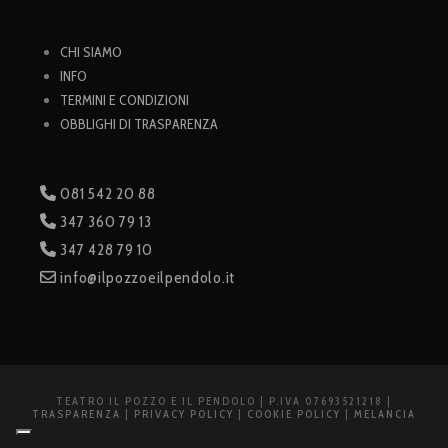
CHI SIAMO
INFO
TERMINI E CONDIZIONI
OBBLIGHI DI TRASPARENZA
081 542 20 88
347 360 79 13
347 428 79 10
info@ilpozzoeilpendolo.it
TEATRO IL POZZO E IL PENDOLO | P.IVA 07693521218 |
TRASPARENZA
|
PRIVACY POLICY
|
COOKIE POLICY
|
MELANCIA