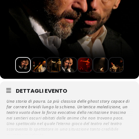
DETTAGLI EVENTO
Una storia di paura. La più classica delle ghost story capace di
far correre brividi lungo la schiena. Un’antica maledizione, un
teatro vuoto dove la forza evocativa della recitazione trascina
nei sentieri oscuri abitati dalle anime che non trovano pace.
Uno spettacolo nel quale l’eterno gioco del teatro nel teatro
scaraventa lo spettatore in una situazione tanto credibile
quanto raggelante.