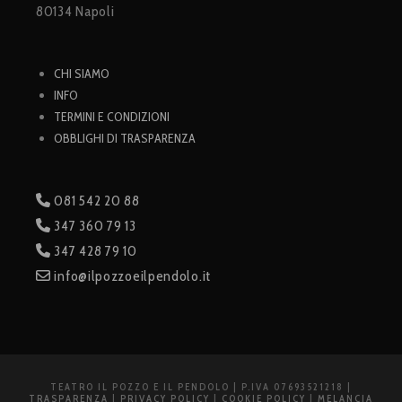
80134 Napoli
CHI SIAMO
INFO
TERMINI E CONDIZIONI
OBBLIGHI DI TRASPARENZA
081 542 20 88
347 360 79 13
347 428 79 10
info@ilpozzoeilpendolo.it
TEATRO IL POZZO E IL PENDOLO | P.IVA 07693521218 |
TRASPARENZA
|
PRIVACY POLICY
|
COOKIE POLICY
|
MELANCIA