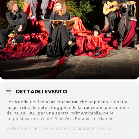
DETTAGLI EVENTO
Le vicende dei fantasmi innamorati che popolano la nostra
magica città, le note struggenti della tradizione partenopea
dal ‘600 all’800, per una serata indimenticabile, nella
suggestiva cornice del Real Orto Botanico di Napoli.
Sulle note di antiche canzoni accompagnati da una
compagnia di guitti d’altri tempi si può davvero partire per